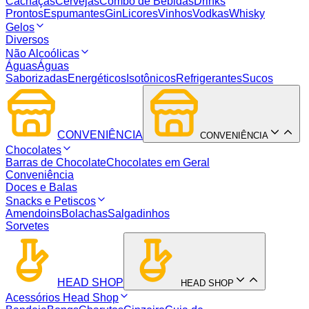
Cachaças
Cervejas
Combo de Bebidas
Drinks
Prontos
Espumantes
Gin
Licores
Vinhos
Vodkas
Whisky
Gelos
Diversos
Não Alcoólicas
Águas
Águas
Saborizadas
Energéticos
Isotônicos
Refrigerantes
Sucos
CONVENIÊNCIA
CONVENIÊNCIA
Chocolates
Barras de Chocolate
Chocolates em Geral
Conveniência
Doces e Balas
Snacks e Petiscos
Amendoins
Bolachas
Salgadinhos
Sorvetes
HEAD SHOP
HEAD SHOP
Acessórios Head Shop