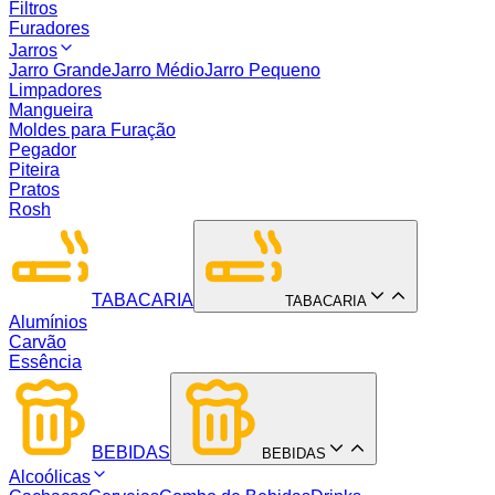
Filtros
Furadores
Jarros
Jarro Grande
Jarro Médio
Jarro Pequeno
Limpadores
Mangueira
Moldes para Furação
Pegador
Piteira
Pratos
Rosh
TABACARIA
TABACARIA
Alumínios
Carvão
Essência
BEBIDAS
BEBIDAS
Alcoólicas