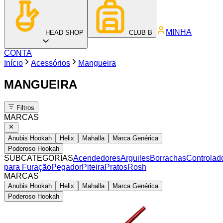
MINHA
HEAD SHOP
CLUB B
CONTA
Início
Acessórios
Mangueira
MANGUEIRA
Filtros
MARCAS
Anubis Hookah
Helix
Mahalla
Marca Genérica
Poderoso Hookah
SUBCATEGORIAS
Acendedores
Arguiles
Borrachas
Controlad
para Furação
Pegador
Piteira
Pratos
Rosh
MARCAS
Anubis Hookah
Helix
Mahalla
Marca Genérica
Poderoso Hookah