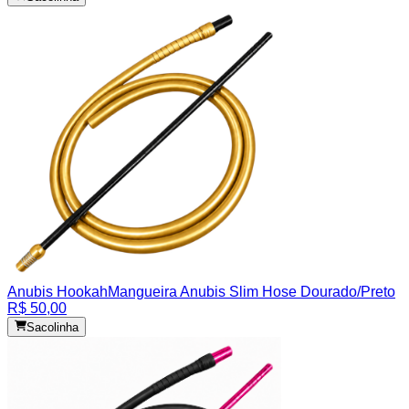
Anubis Hookah
Mangueira Anubis Slim Hose Dourado/Preto
R$ 50,00
Sacolinha