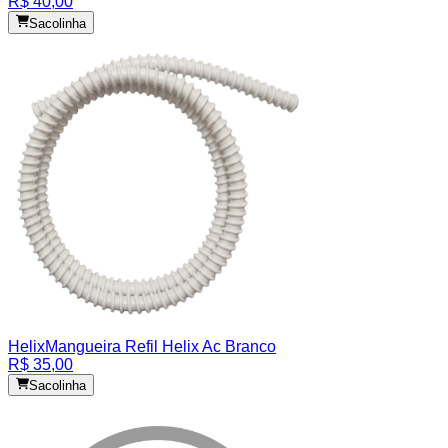
R$ 40,00
Sacolinha
Helix
Mangueira Refil Helix Ac Branco
R$ 35,00
Sacolinha