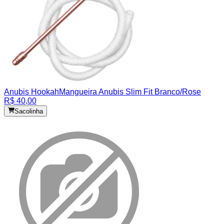
Anubis Hookah
Mangueira Anubis Slim Fit Branco/Rose
R$ 40,00
Sacolinha