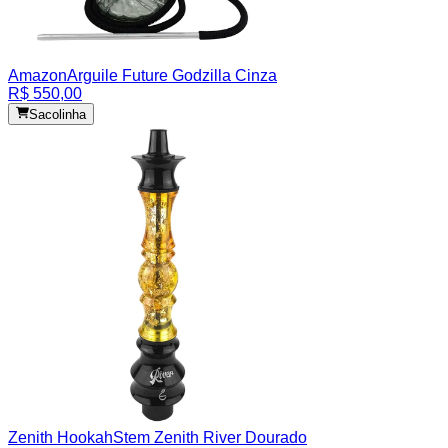
Amazon
Arguile Future Godzilla Cinza
R$ 550,00
Sacolinha
Zenith Hookah
Stem Zenith River Dourado