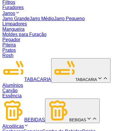
Filtros
Furadores
Jarros
Jarro Grande
Jarro Médio
Jarro Pequeno
Limpadores
Mangueira
Moldes para Furação
Pegador
Piteira
Pratos
Rosh
TABACARIA
TABACARIA
Alumínios
Carvão
Essência
BEBIDAS
BEBIDAS
Alcoólicas