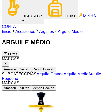
MINHA
HEAD SHOP
CLUB B
CONTA
Início
Acessórios
Arguiles
Arguile Médio
ARGUILE MÉDIO
Filtros
MARCAS
Amazon
Sultan
Zenith Hookah
SUBCATEGORIAS
Arguile Grande
Arguile Médio
Arguile
Pequeno
MARCAS
Amazon
Sultan
Zenith Hookah