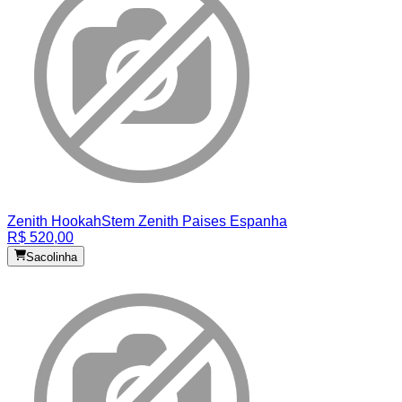
Zenith Hookah
Stem Zenith Paises Espanha
R$ 520,00
Sacolinha