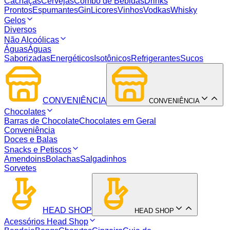
Cachaças
Cervejas
Combo de Bebidas
Drinks
Prontos
Espumantes
Gin
Licores
Vinhos
Vodkas
Whisky
Gelos
Diversos
Não Alcoólicas
Águas
Águas
Saborizadas
Energéticos
Isotônicos
Refrigerantes
Sucos
CONVENIÊNCIA
CONVENIÊNCIA
Chocolates
Barras de Chocolate
Chocolates em Geral
Conveniência
Doces e Balas
Snacks e Petiscos
Amendoins
Bolachas
Salgadinhos
Sorvetes
HEAD SHOP
HEAD SHOP
Acessórios Head Shop