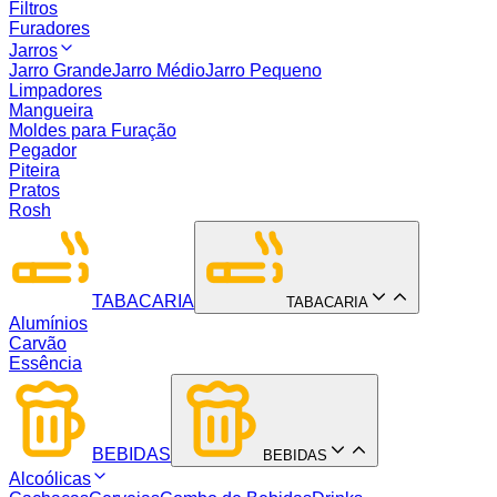
Filtros
Furadores
Jarros
Jarro Grande
Jarro Médio
Jarro Pequeno
Limpadores
Mangueira
Moldes para Furação
Pegador
Piteira
Pratos
Rosh
TABACARIA
TABACARIA
Alumínios
Carvão
Essência
BEBIDAS
BEBIDAS
Alcoólicas