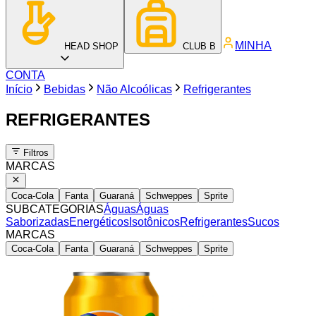
MINHA
HEAD SHOP
CLUB B
CONTA
Início
Bebidas
Não Alcoólicas
Refrigerantes
REFRIGERANTES
Filtros
MARCAS
Coca-Cola
Fanta
Guaraná
Schweppes
Sprite
SUBCATEGORIAS
Águas
Águas
Saborizadas
Energéticos
Isotônicos
Refrigerantes
Sucos
MARCAS
Coca-Cola
Fanta
Guaraná
Schweppes
Sprite