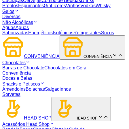
Cachaças
Cervejas
Combo de Bebidas
Drinks
Prontos
Espumantes
Gin
Licores
Vinhos
Vodkas
Whisky
Gelos
Diversos
Não Alcoólicas
Águas
Águas
Saborizadas
Energéticos
Isotônicos
Refrigerantes
Sucos
CONVENIÊNCIA
CONVENIÊNCIA
Chocolates
Barras de Chocolate
Chocolates em Geral
Conveniência
Doces e Balas
Snacks e Petiscos
Amendoins
Bolachas
Salgadinhos
Sorvetes
HEAD SHOP
HEAD SHOP
Acessórios Head Shop