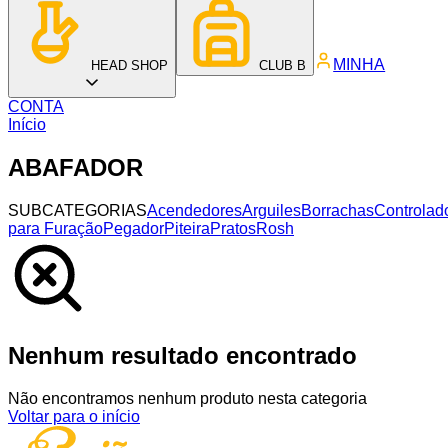
MINHA
HEAD SHOP
CLUB B
CONTA
Início
ABAFADOR
SUBCATEGORIAS
Acendedores
Arguiles
Borrachas
Controlad
para Furação
Pegador
Piteira
Pratos
Rosh
Nenhum resultado encontrado
Não encontramos nenhum produto nesta categoria
Voltar para o início