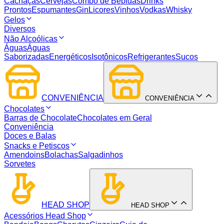
Cachaças
Cervejas
Combo de Bebidas
Drinks
Prontos
Espumantes
Gin
Licores
Vinhos
Vodkas
Whisky
Gelos
Diversos
Não Alcoólicas
Águas
Águas
Saborizadas
Energéticos
Isotônicos
Refrigerantes
Sucos
CONVENIÊNCIA
CONVENIÊNCIA
Chocolates
Barras de Chocolate
Chocolates em Geral
Conveniência
Doces e Balas
Snacks e Petiscos
Amendoins
Bolachas
Salgadinhos
Sorvetes
HEAD SHOP
HEAD SHOP
Acessórios Head Shop