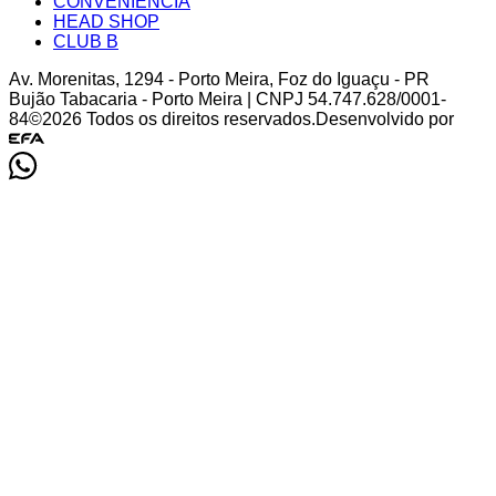
CONVENIÊNCIA
HEAD SHOP
CLUB B
Av. Morenitas
,
1294
-
Porto Meira
,
Foz do Iguaçu
-
PR
Bujão Tabacaria - Porto Meira
| CNPJ
54.747.628/0001-
84
©
2026
Todos os direitos reservados.
Desenvolvido por