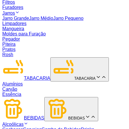
Filtros
Furadores
Jarros
Jarro Grande
Jarro Médio
Jarro Pequeno
Limpadores
Mangueira
Moldes para Furação
Pegador
Piteira
Pratos
Rosh
TABACARIA
TABACARIA
Alumínios
Carvão
Essência
BEBIDAS
BEBIDAS
Alcoólicas