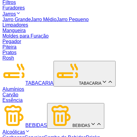
Filtros
Furadores
Jarros
Jarro Grande
Jarro Médio
Jarro Pequeno
Limpadores
Mangueira
Moldes para Furação
Pegador
Piteira
Pratos
Rosh
TABACARIA
TABACARIA
Alumínios
Carvão
Essência
BEBIDAS
BEBIDAS
Alcoólicas