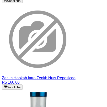
Sacolinha
Zenith Hookah
Jarro Zenith Nuts Reposicao
R$ 160,00
Sacolinha