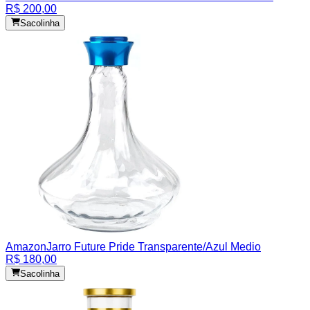
R$ 200,00
Sacolinha
Amazon
Jarro Future Pride Transparente/Azul Medio
R$ 180,00
Sacolinha