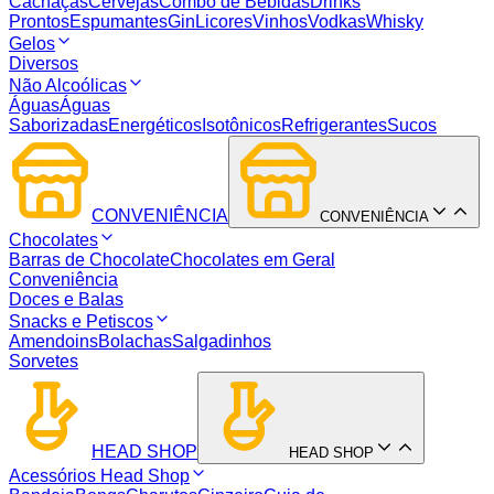
Cachaças
Cervejas
Combo de Bebidas
Drinks
Prontos
Espumantes
Gin
Licores
Vinhos
Vodkas
Whisky
Gelos
Diversos
Não Alcoólicas
Águas
Águas
Saborizadas
Energéticos
Isotônicos
Refrigerantes
Sucos
CONVENIÊNCIA
CONVENIÊNCIA
Chocolates
Barras de Chocolate
Chocolates em Geral
Conveniência
Doces e Balas
Snacks e Petiscos
Amendoins
Bolachas
Salgadinhos
Sorvetes
HEAD SHOP
HEAD SHOP
Acessórios Head Shop