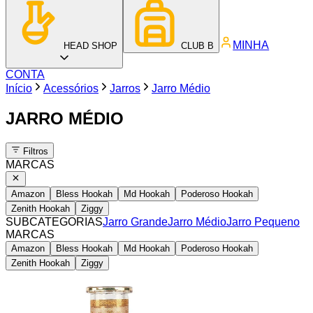
MINHA
HEAD SHOP
CLUB B
CONTA
Início
Acessórios
Jarros
Jarro Médio
JARRO MÉDIO
Filtros
MARCAS
Amazon
Bless Hookah
Md Hookah
Poderoso Hookah
Zenith Hookah
Ziggy
SUBCATEGORIAS
Jarro Grande
Jarro Médio
Jarro Pequeno
MARCAS
Amazon
Bless Hookah
Md Hookah
Poderoso Hookah
Zenith Hookah
Ziggy