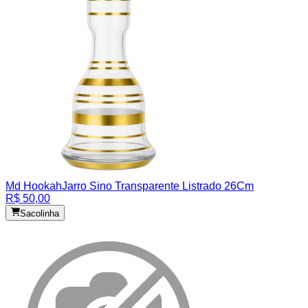
Md Hookah
Jarro Sino Transparente Listrado 26Cm
R$ 50,00
Sacolinha