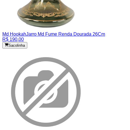
Md Hookah
Jarro Md Fume Renda Dourada 26Cm
R$ 190,00
Sacolinha