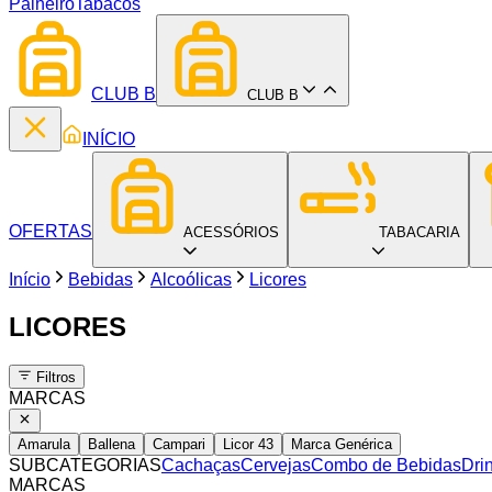
Palheiro
Tabacos
CLUB B
CLUB B
INÍCIO
OFERTAS
ACESSÓRIOS
TABACARIA
Início
Bebidas
Alcoólicas
Licores
LICORES
Filtros
MARCAS
Amarula
Ballena
Campari
Licor 43
Marca Genérica
SUBCATEGORIAS
Cachaças
Cervejas
Combo de Bebidas
Dri
MARCAS