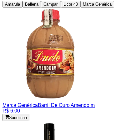
Amarula
Ballena
Campari
Licor 43
Marca Genérica
Marca Genérica
Barril De Ouro Amendoim
R$ 6,00
Sacolinha