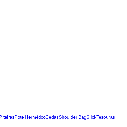
Piteiras
Pote Hermético
Sedas
Shoulder Bag
Slick
Tesouras