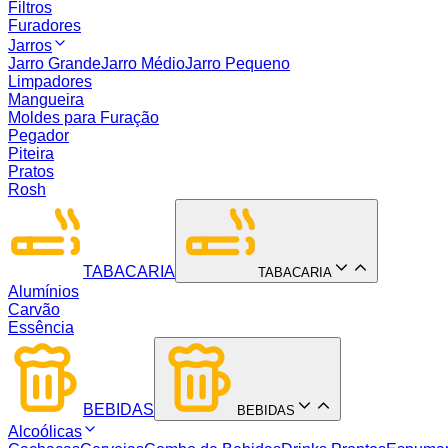
Filtros
Furadores
Jarros
Jarro Grande
Jarro Médio
Jarro Pequeno
Limpadores
Mangueira
Moldes para Furação
Pegador
Piteira
Pratos
Rosh
TABACARIA
TABACARIA
Alumínios
Carvão
Essência
BEBIDAS
BEBIDAS
Alcoólicas