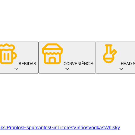
BEBIDAS
CONVENIÊNCIA
HEAD 
nks Prontos
Espumantes
Gin
Licores
Vinhos
Vodkas
Whisky