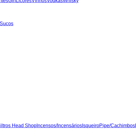
ntes
Gin
Licores
Vinhos
Vodkas
Whisky
Sucos
iltros Head Shop
Incensos/Incensários
Isqueiro
Pipe/Cachimbos