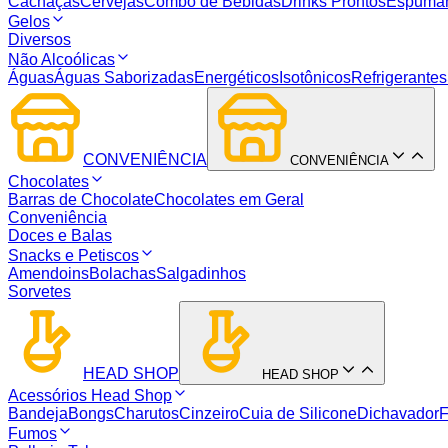
Cachaças
Cervejas
Combo de Bebidas
Drinks Prontos
Espuma
Gelos
Diversos
Não Alcoólicas
Águas
Águas Saborizadas
Energéticos
Isotônicos
Refrigerantes
CONVENIÊNCIA
CONVENIÊNCIA
Chocolates
Barras de Chocolate
Chocolates em Geral
Conveniência
Doces e Balas
Snacks e Petiscos
Amendoins
Bolachas
Salgadinhos
Sorvetes
HEAD SHOP
HEAD SHOP
Acessórios Head Shop
Bandeja
Bongs
Charutos
Cinzeiro
Cuia de Silicone
Dichavador
F
Fumos