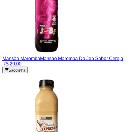
Mansão Maromba
Mansao Maromba Do Job Sabor Cereja
R$ 20,00
Sacolinha