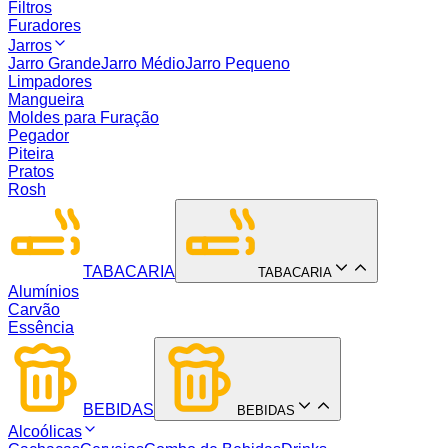
Filtros
Furadores
Jarros
Jarro Grande
Jarro Médio
Jarro Pequeno
Limpadores
Mangueira
Moldes para Furação
Pegador
Piteira
Pratos
Rosh
TABACARIA
TABACARIA
Alumínios
Carvão
Essência
BEBIDAS
BEBIDAS
Alcoólicas