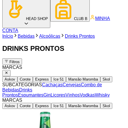
MINHA
HEAD SHOP
CLUB B
CONTA
Início
Bebidas
Alcoólicas
Drinks Prontos
DRINKS PRONTOS
Filtros
MARCAS
Askov
Corote
Express
Ice 51
Mansão Maromba
Skol
SUBCATEGORIAS
Cachaças
Cervejas
Combo de
Bebidas
Drinks
Prontos
Espumantes
Gin
Licores
Vinhos
Vodkas
Whisky
MARCAS
Askov
Corote
Express
Ice 51
Mansão Maromba
Skol