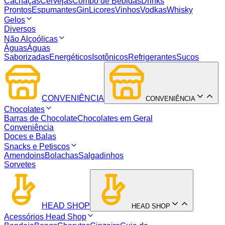
Cachaças
Cervejas
Combo de Bebidas
Drinks
Prontos
Espumantes
Gin
Licores
Vinhos
Vodkas
Whisky
Gelos
Diversos
Não Alcoólicas
Águas
Águas
Saborizadas
Energéticos
Isotônicos
Refrigerantes
Sucos
CONVENIÊNCIA
CONVENIÊNCIA
Chocolates
Barras de Chocolate
Chocolates em Geral
Conveniência
Doces e Balas
Snacks e Petiscos
Amendoins
Bolachas
Salgadinhos
Sorvetes
HEAD SHOP
HEAD SHOP
Acessórios Head Shop