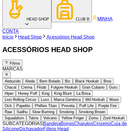
MINHA
HEAD SHOP
CLUB B
CONTA
Início
Head Shop
Acessórios Head Shop
ACESSÓRIOS HEAD SHOP
Filtros
MARCAS
Abduzido
Aleda
Bem Bolado
Bic
Black Hookah
Bros
Chacal
Crema
Fklab
Fulgore Hookah
Gran Cubano
Guru
Hiper
Honey Puff
King
King Blunt
La Brisa
Lion Rolling Circus
Luxx
Marca Genérica
Md Hookah
Moon
Ocb
Papelito
Phillies Titan
Proveta
Puff Life
Purple Fire
Raw
Sadhu
Slow Burning
Smoking
Smoking Brown
Squadafum
Talvis
Volcano
Yellow Finger
Zomo
Zord Hookah
SUBCATEGORIAS
Bandeja
Bongs
Charutos
Cinzeiro
Cuia de
Silicone
Dichavador
Filtros Head