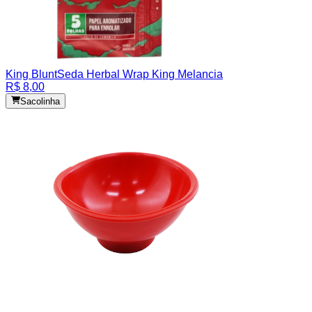
King Blunt
Seda Herbal Wrap King Melancia
R$ 8,00
Sacolinha