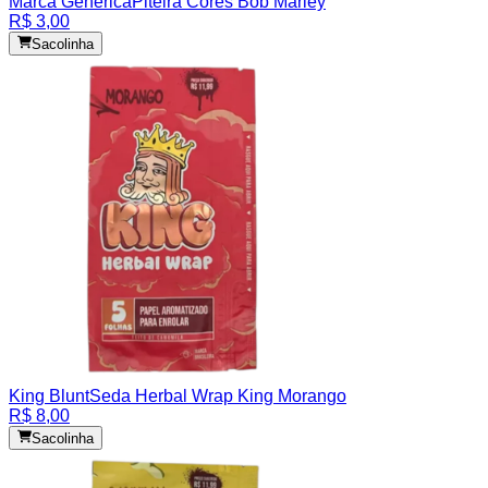
Marca Genérica
Piteira Cores Bob Marley
R$ 3,00
Sacolinha
King Blunt
Seda Herbal Wrap King Morango
R$ 8,00
Sacolinha