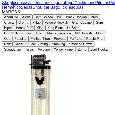
Shop
Incensos/Incensários
Isqueiro
Pipe/Cachimbos
Piteiras
Po
Hermético
Sedas
Shoulder Bag
Slick
Tesouras
MARCAS
Abduzido
Aleda
Bem Bolado
Bic
Black Hookah
Bros
Chacal
Crema
Fklab
Fulgore Hookah
Gran Cubano
Guru
Hiper
Honey Puff
King
King Blunt
La Brisa
Lion Rolling Circus
Luxx
Marca Genérica
Md Hookah
Moon
Ocb
Papelito
Phillies Titan
Proveta
Puff Life
Purple Fire
Raw
Sadhu
Slow Burning
Smoking
Smoking Brown
Squadafum
Talvis
Volcano
Yellow Finger
Zomo
Zord Hookah