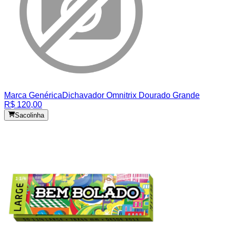
Marca Genérica
Dichavador Omnitrix Dourado Grande
R$ 120,00
Sacolinha