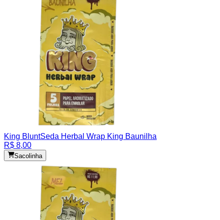
King Blunt
Seda Herbal Wrap King Baunilha
R$ 8,00
Sacolinha