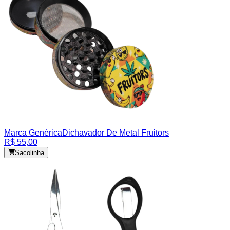
Marca Genérica
Dichavador De Metal Fruitors
R$ 55,00
Sacolinha