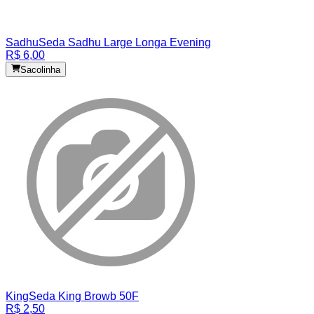
Sadhu
Seda Sadhu Large Longa Evening
R$ 6,00
Sacolinha
King
Seda King Browb 50F
R$ 2,50