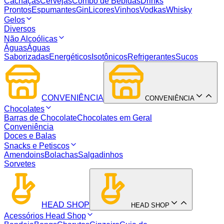
Cachaças
Cervejas
Combo de Bebidas
Drinks
Prontos
Espumantes
Gin
Licores
Vinhos
Vodkas
Whisky
Gelos
Diversos
Não Alcoólicas
Águas
Águas
Saborizadas
Energéticos
Isotônicos
Refrigerantes
Sucos
CONVENIÊNCIA
CONVENIÊNCIA
Chocolates
Barras de Chocolate
Chocolates em Geral
Conveniência
Doces e Balas
Snacks e Petiscos
Amendoins
Bolachas
Salgadinhos
Sorvetes
HEAD SHOP
HEAD SHOP
Acessórios Head Shop