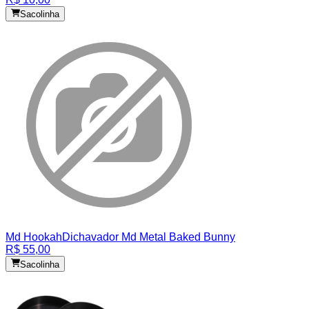
Sacolinha
Md Hookah
Dichavador Md Metal Baked Bunny
R$ 55,00
Sacolinha