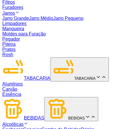
Filtros
Furadores
Jarros
Jarro Grande
Jarro Médio
Jarro Pequeno
Limpadores
Mangueira
Moldes para Furação
Pegador
Piteira
Pratos
Rosh
TABACARIA
TABACARIA
Alumínios
Carvão
Essência
BEBIDAS
BEBIDAS
Alcoólicas