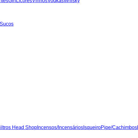
ntes
Gin
Licores
Vinhos
Vodkas
Whisky
Sucos
iltros Head Shop
Incensos/Incensários
Isqueiro
Pipe/Cachimbos