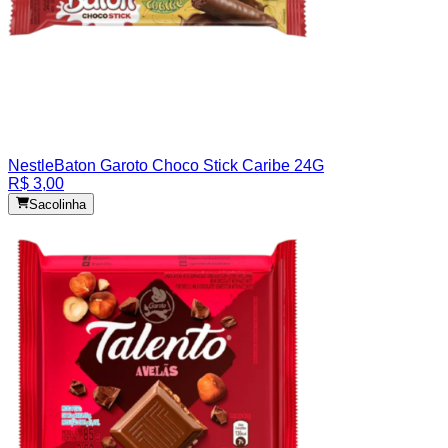
Nestle
Baton Garoto Choco Stick Caribe 24G
R$ 3,00
Sacolinha