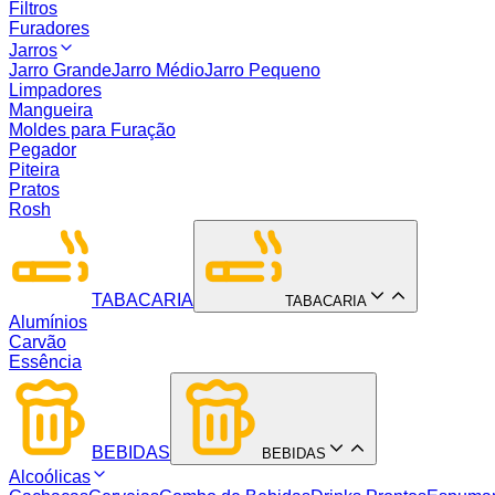
Filtros
Furadores
Jarros
Jarro Grande
Jarro Médio
Jarro Pequeno
Limpadores
Mangueira
Moldes para Furação
Pegador
Piteira
Pratos
Rosh
TABACARIA
TABACARIA
Alumínios
Carvão
Essência
BEBIDAS
BEBIDAS
Alcoólicas