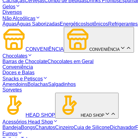
Cachaças
Cervejas
Combo de Bebidas
Drinks Prontos
Espuma
Gelos
Diversos
Não Alcoólicas
Águas
Águas Saborizadas
Energéticos
Isotônicos
Refrigerantes
CONVENIÊNCIA
CONVENIÊNCIA
Chocolates
Barras de Chocolate
Chocolates em Geral
Conveniência
Doces e Balas
Snacks e Petiscos
Amendoins
Bolachas
Salgadinhos
Sorvetes
HEAD SHOP
HEAD SHOP
Acessórios Head Shop
Bandeja
Bongs
Charutos
Cinzeiro
Cuia de Silicone
Dichavador
F
Fumos