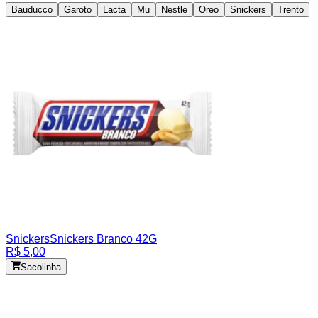
Bauducco
Garoto
Lacta
Mu
Nestle
Oreo
Snickers
Trento
Snickers
Snickers Branco 42G
R$ 5,00
Sacolinha