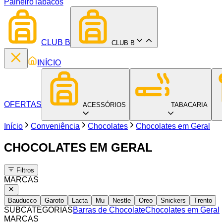
Palheiro
Tabacos
CLUB B
CLUB B
INÍCIO
OFERTAS
ACESSÓRIOS
TABACARIA
Início
Conveniência
Chocolates
Chocolates em Geral
CHOCOLATES EM GERAL
Filtros
MARCAS
Bauducco
Garoto
Lacta
Mu
Nestle
Oreo
Snickers
Trento
SUBCATEGORIAS
Barras de Chocolate
Chocolates em Geral
MARCAS