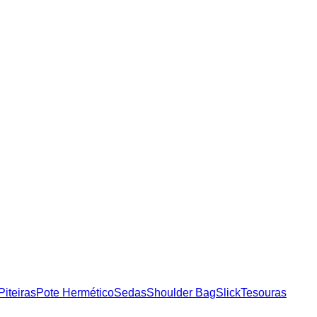
Piteiras
Pote Hermético
Sedas
Shoulder Bag
Slick
Tesouras