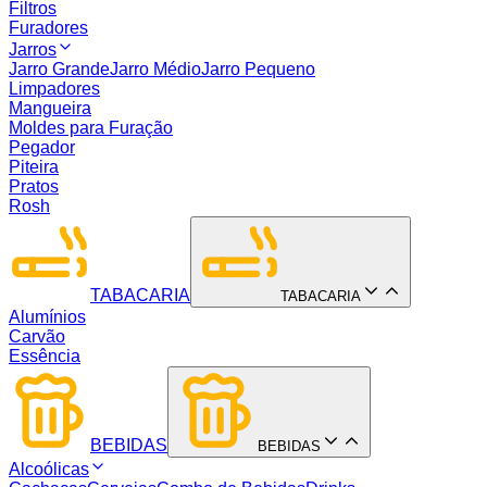
Filtros
Furadores
Jarros
Jarro Grande
Jarro Médio
Jarro Pequeno
Limpadores
Mangueira
Moldes para Furação
Pegador
Piteira
Pratos
Rosh
TABACARIA
TABACARIA
Alumínios
Carvão
Essência
BEBIDAS
BEBIDAS
Alcoólicas