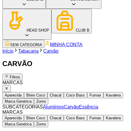
HEAD SHOP
CLUB B
MINHA CONTA
SEM CATEGORIA
Início
Tabacaria
Carvão
CARVÃO
Filtros
MARCAS
Aparecida
Biten Coco
Chacal
Coco Bass
Fumax
Kavalera
Marca Genérica
Zomo
SUBCATEGORIAS
Alumínios
Carvão
Essência
MARCAS
Aparecida
Biten Coco
Chacal
Coco Bass
Fumax
Kavalera
Marca Genérica
Zomo