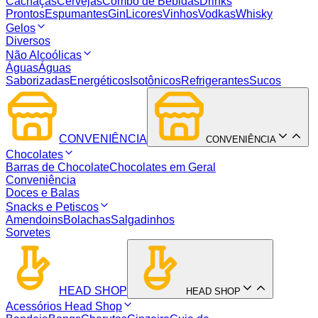
Cachaças
Cervejas
Combo de Bebidas
Drinks
Prontos
Espumantes
Gin
Licores
Vinhos
Vodkas
Whisky
Gelos
Diversos
Não Alcoólicas
Águas
Águas
Saborizadas
Energéticos
Isotônicos
Refrigerantes
Sucos
CONVENIÊNCIA
CONVENIÊNCIA
Chocolates
Barras de Chocolate
Chocolates em Geral
Conveniência
Doces e Balas
Snacks e Petiscos
Amendoins
Bolachas
Salgadinhos
Sorvetes
HEAD SHOP
HEAD SHOP
Acessórios Head Shop