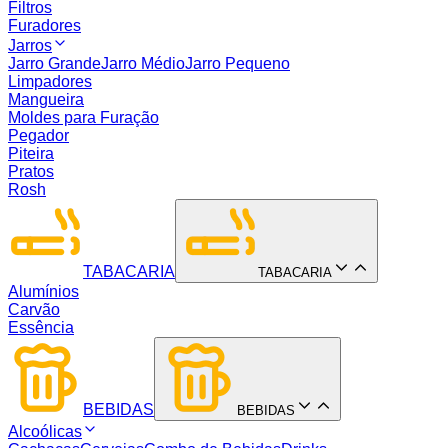
Filtros
Furadores
Jarros
Jarro Grande
Jarro Médio
Jarro Pequeno
Limpadores
Mangueira
Moldes para Furação
Pegador
Piteira
Pratos
Rosh
TABACARIA
TABACARIA
Alumínios
Carvão
Essência
BEBIDAS
BEBIDAS
Alcoólicas