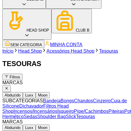
HEAD SHOP
CLUB B
MINHA CONTA
SEM CATEGORIA
Início
Head Shop
Acessórios Head Shop
Tesouras
TESOURAS
Filtros
MARCAS
Abduzido
Luxx
Moon
SUBCATEGORIAS
Bandeja
Bongs
Charutos
Cinzeiro
Cuia de
Silicone
Dichavador
Filtros Head
Shop
Incensos/Incensários
Isqueiro
Pipe/Cachimbos
Piteiras
Po
Hermético
Sedas
Shoulder Bag
Slick
Tesouras
MARCAS
Abduzido
Luxx
Moon