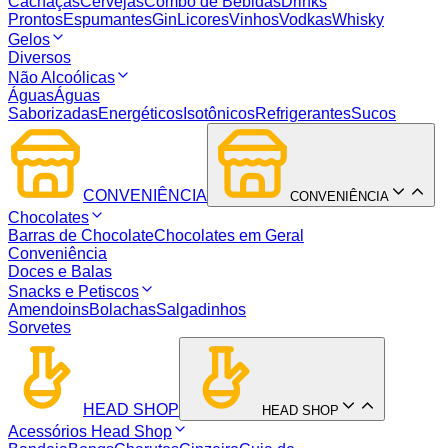
Cachaças
Cervejas
Combo de Bebidas
Drinks
Prontos
Espumantes
Gin
Licores
Vinhos
Vodkas
Whisky
Gelos
Diversos
Não Alcoólicas
Águas
Águas
Saborizadas
Energéticos
Isotônicos
Refrigerantes
Sucos
CONVENIÊNCIA
CONVENIÊNCIA
Chocolates
Barras de Chocolate
Chocolates em Geral
Conveniência
Doces e Balas
Snacks e Petiscos
Amendoins
Bolachas
Salgadinhos
Sorvetes
HEAD SHOP
HEAD SHOP
Acessórios Head Shop