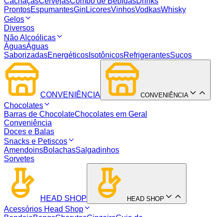
Cachaças
Cervejas
Combo de Bebidas
Drinks
Prontos
Espumantes
Gin
Licores
Vinhos
Vodkas
Whisky
Gelos
Diversos
Não Alcoólicas
Águas
Águas
Saborizadas
Energéticos
Isotônicos
Refrigerantes
Sucos
CONVENIÊNCIA
CONVENIÊNCIA
Chocolates
Barras de Chocolate
Chocolates em Geral
Conveniência
Doces e Balas
Snacks e Petiscos
Amendoins
Bolachas
Salgadinhos
Sorvetes
HEAD SHOP
HEAD SHOP
Acessórios Head Shop