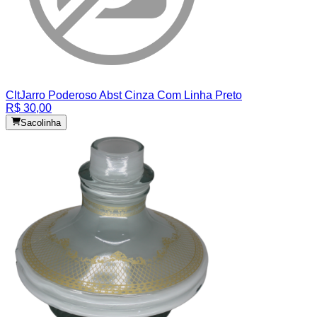
Clt
Jarro Poderoso Abst Cinza Com Linha Preto
R$ 30,00
Sacolinha