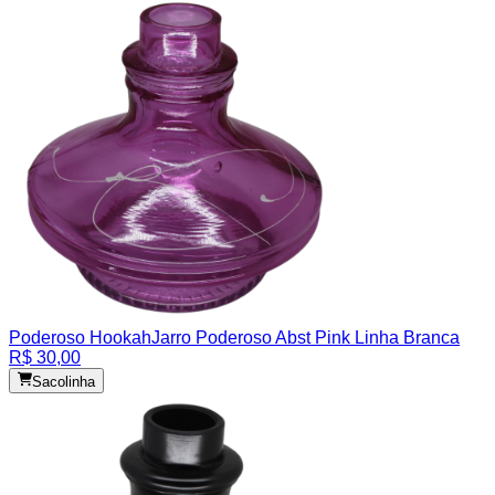
Poderoso Hookah
Jarro Poderoso Abst Pink Linha Branca
R$ 30,00
Sacolinha