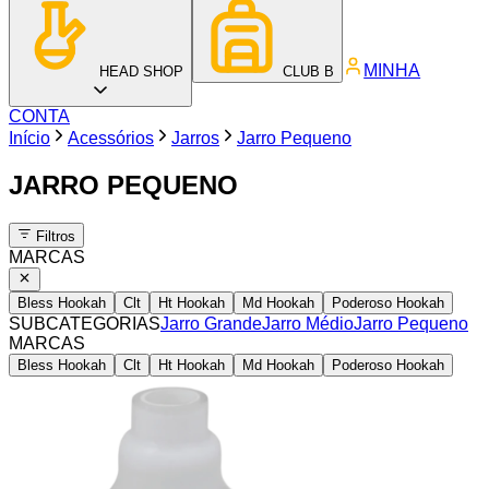
MINHA
HEAD SHOP
CLUB B
CONTA
Início
Acessórios
Jarros
Jarro Pequeno
JARRO PEQUENO
Filtros
MARCAS
Bless Hookah
Clt
Ht Hookah
Md Hookah
Poderoso Hookah
SUBCATEGORIAS
Jarro Grande
Jarro Médio
Jarro Pequeno
MARCAS
Bless Hookah
Clt
Ht Hookah
Md Hookah
Poderoso Hookah