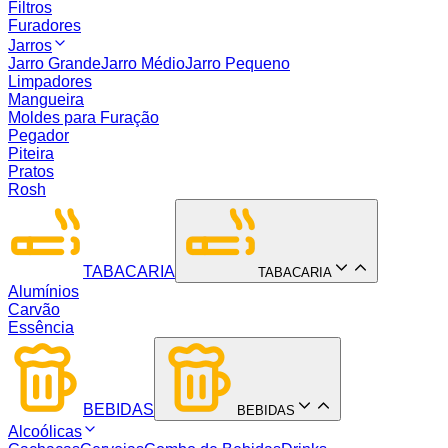
Filtros
Furadores
Jarros
Jarro Grande
Jarro Médio
Jarro Pequeno
Limpadores
Mangueira
Moldes para Furação
Pegador
Piteira
Pratos
Rosh
TABACARIA
TABACARIA
Alumínios
Carvão
Essência
BEBIDAS
BEBIDAS
Alcoólicas