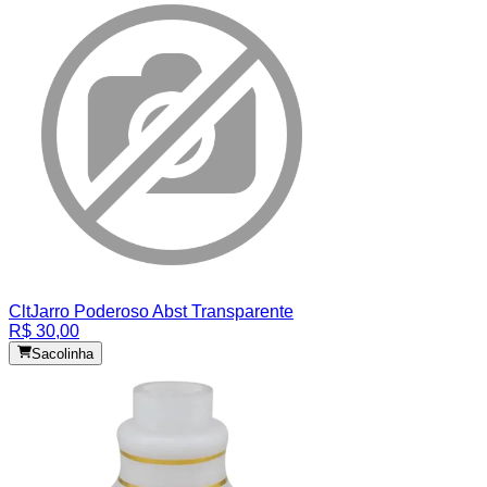
Clt
Jarro Poderoso Abst Transparente
R$ 30,00
Sacolinha