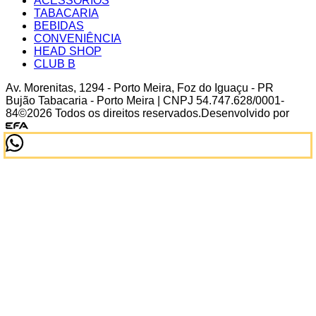
ACESSÓRIOS
TABACARIA
BEBIDAS
CONVENIÊNCIA
HEAD SHOP
CLUB B
Av. Morenitas
,
1294
-
Porto Meira
,
Foz do Iguaçu
-
PR
Bujão Tabacaria - Porto Meira
| CNPJ
54.747.628/0001-
84
©
2026
Todos os direitos reservados.
Desenvolvido por