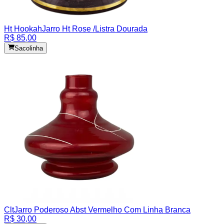
Ht Hookah
Jarro Ht Rose /Listra Dourada
R$ 85,00
Sacolinha
Clt
Jarro Poderoso Abst Vermelho Com Linha Branca
R$ 30,00