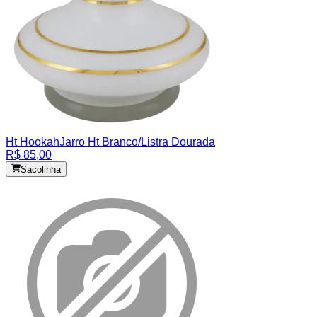
Ht Hookah
Jarro Ht Branco/Listra Dourada
R$ 85,00
Sacolinha