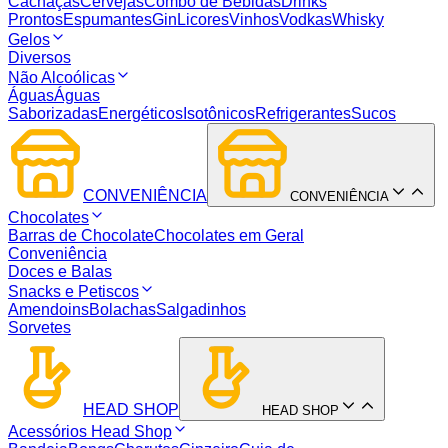
Cachaças
Cervejas
Combo de Bebidas
Drinks
Prontos
Espumantes
Gin
Licores
Vinhos
Vodkas
Whisky
Gelos
Diversos
Não Alcoólicas
Águas
Águas
Saborizadas
Energéticos
Isotônicos
Refrigerantes
Sucos
CONVENIÊNCIA
CONVENIÊNCIA
Chocolates
Barras de Chocolate
Chocolates em Geral
Conveniência
Doces e Balas
Snacks e Petiscos
Amendoins
Bolachas
Salgadinhos
Sorvetes
HEAD SHOP
HEAD SHOP
Acessórios Head Shop