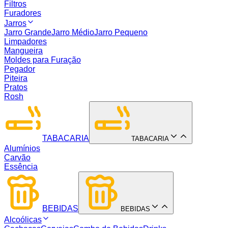
Filtros
Furadores
Jarros
Jarro Grande
Jarro Médio
Jarro Pequeno
Limpadores
Mangueira
Moldes para Furação
Pegador
Piteira
Pratos
Rosh
TABACARIA
TABACARIA
Alumínios
Carvão
Essência
BEBIDAS
BEBIDAS
Alcoólicas