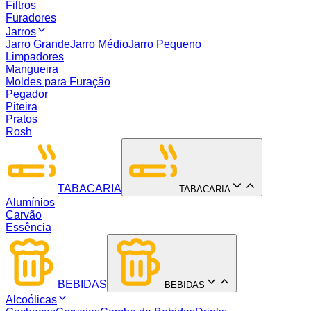
Filtros
Furadores
Jarros
Jarro Grande
Jarro Médio
Jarro Pequeno
Limpadores
Mangueira
Moldes para Furação
Pegador
Piteira
Pratos
Rosh
TABACARIA
TABACARIA
Alumínios
Carvão
Essência
BEBIDAS
BEBIDAS
Alcoólicas