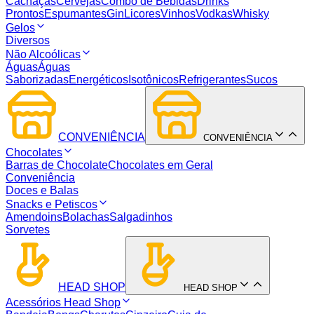
Cachaças
Cervejas
Combo de Bebidas
Drinks
Prontos
Espumantes
Gin
Licores
Vinhos
Vodkas
Whisky
Gelos
Diversos
Não Alcoólicas
Águas
Águas
Saborizadas
Energéticos
Isotônicos
Refrigerantes
Sucos
CONVENIÊNCIA
CONVENIÊNCIA
Chocolates
Barras de Chocolate
Chocolates em Geral
Conveniência
Doces e Balas
Snacks e Petiscos
Amendoins
Bolachas
Salgadinhos
Sorvetes
HEAD SHOP
HEAD SHOP
Acessórios Head Shop