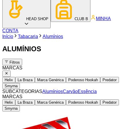
MINHA
HEAD SHOP
CLUB B
CONTA
Início
Tabacaria
Alumínios
ALUMÍNIOS
Filtros
MARCAS
Helix
La Braza
Marca Genérica
Poderoso Hookah
Predator
Smyrna
SUBCATEGORIAS
Alumínios
Carvão
Essência
MARCAS
Helix
La Braza
Marca Genérica
Poderoso Hookah
Predator
Smyrna