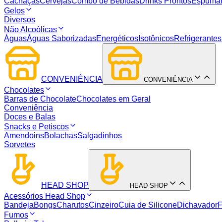
Cachaças
Cervejas
Combo de Bebidas
Drinks Prontos
Espuma
Gelos
Diversos
Não Alcoólicas
Águas
Águas Saborizadas
Energéticos
Isotônicos
Refrigerantes
CONVENIÊNCIA
CONVENIÊNCIA
Chocolates
Barras de Chocolate
Chocolates em Geral
Conveniência
Doces e Balas
Snacks e Petiscos
Amendoins
Bolachas
Salgadinhos
Sorvetes
HEAD SHOP
HEAD SHOP
Acessórios Head Shop
Bandeja
Bongs
Charutos
Cinzeiro
Cuia de Silicone
Dichavador
F
Fumos