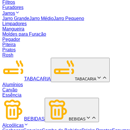
Filtros
Furadores
Jarros
Jarro Grande
Jarro Médio
Jarro Pequeno
Limpadores
Mangueira
Moldes para Furação
Pegador
Piteira
Pratos
Rosh
TABACARIA
TABACARIA
Alumínios
Carvão
Essência
BEBIDAS
BEBIDAS
Alcoólicas