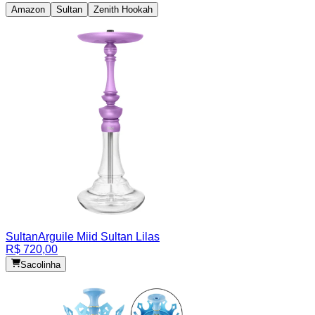
Amazon
Sultan
Zenith Hookah
Sultan
Arguile Miid Sultan Lilas
R$ 720,00
Sacolinha