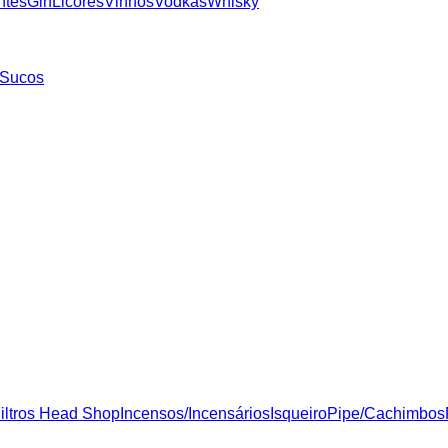
ntes
Gin
Licores
Vinhos
Vodkas
Whisky
Sucos
iltros Head Shop
Incensos/Incensários
Isqueiro
Pipe/Cachimbos