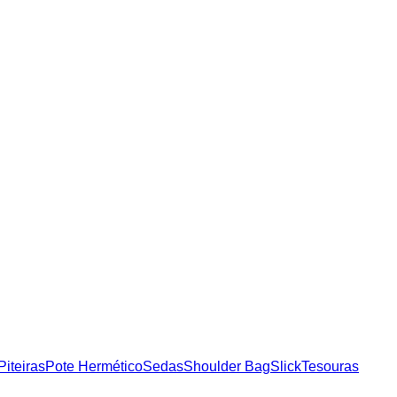
Piteiras
Pote Hermético
Sedas
Shoulder Bag
Slick
Tesouras