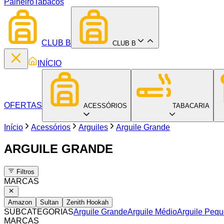
Palheiro
Tabacos
CLUB B
CLUB B
INÍCIO
OFERTAS
ACESSÓRIOS
TABACARIA
Início
Acessórios
Arguiles
Arguile Grande
ARGUILE GRANDE
Filtros
MARCAS
Amazon
Sultan
Zenith Hookah
SUBCATEGORIAS
Arguile Grande
Arguile Médio
Arguile Peq
MARCAS