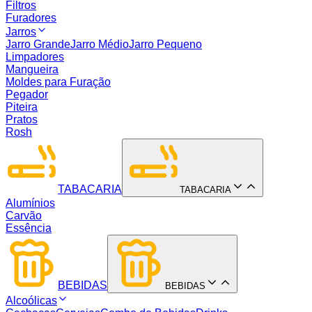
Filtros
Furadores
Jarros
Jarro Grande
Jarro Médio
Jarro Pequeno
Limpadores
Mangueira
Moldes para Furação
Pegador
Piteira
Pratos
Rosh
TABACARIA
TABACARIA
Alumínios
Carvão
Essência
BEBIDAS
BEBIDAS
Alcoólicas