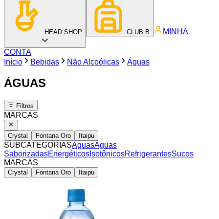
MINHA
HEAD SHOP
CLUB B
CONTA
Início
Bebidas
Não Alcoólicas
Águas
ÁGUAS
Filtros
MARCAS
Crystal
Fontana Oro
Itaipu
SUBCATEGORIAS
Águas
Águas
Saborizadas
Energéticos
Isotônicos
Refrigerantes
Sucos
MARCAS
Crystal
Fontana Oro
Itaipu