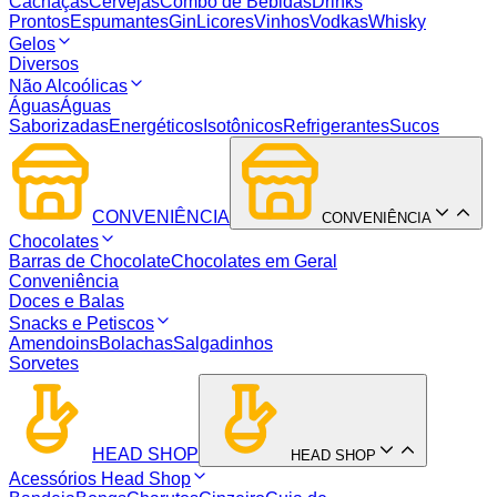
Cachaças
Cervejas
Combo de Bebidas
Drinks
Prontos
Espumantes
Gin
Licores
Vinhos
Vodkas
Whisky
Gelos
Diversos
Não Alcoólicas
Águas
Águas
Saborizadas
Energéticos
Isotônicos
Refrigerantes
Sucos
CONVENIÊNCIA
CONVENIÊNCIA
Chocolates
Barras de Chocolate
Chocolates em Geral
Conveniência
Doces e Balas
Snacks e Petiscos
Amendoins
Bolachas
Salgadinhos
Sorvetes
HEAD SHOP
HEAD SHOP
Acessórios Head Shop