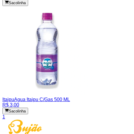
Sacolinha
Itaipu
Agua Itaipu C/Gas 500 ML
R$ 3,00
Sacolinha
1